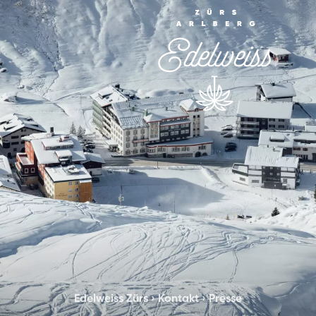
Edelweiss Zürs
›
Kontakt
›
Presse