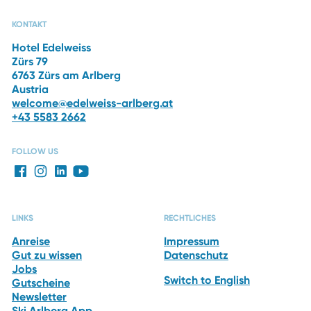
CAPRI SPA
RESTAURANTS
DAS HOTEL
WINTERURLAUB
KONTAKT
Hotel Edelweiss
Zürs 79
6763 Zürs am Arlberg
Austria
welcome@edelweiss-arlberg.at
+43 5583 2662
FOLLOW US
LINKS
RECHTLICHES
Anreise
Impressum
Gut zu wissen
Datenschutz
Jobs
Switch to English
Gutscheine
Newsletter
Ski Arlberg App