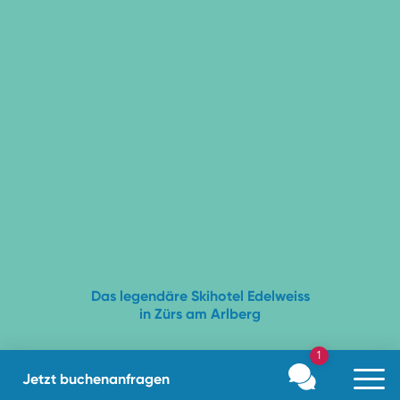
Das legendäre Skihotel Edelweiss
in Zürs am Arlberg
1
Check in
Stay
Jetzt buchen
anfragen