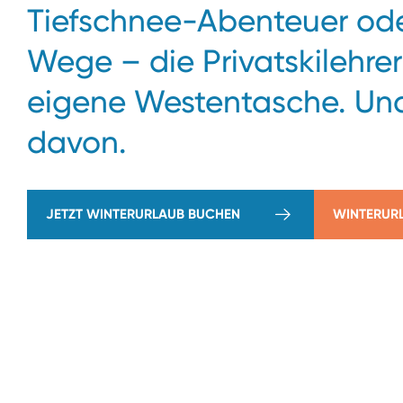
Tiefschnee-Abenteuer ode
Wege – die Privatskilehrer
eigene Westentasche. Und
davon.
JETZT WINTERURLAUB BUCHEN
WINTERUR
→
Powder
therapy