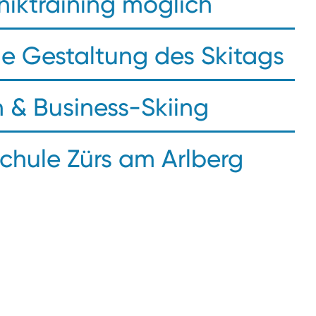
niktraining möglich
che Gestaltung des Skitags
n & Business-Skiing
schule Zürs am Arlberg