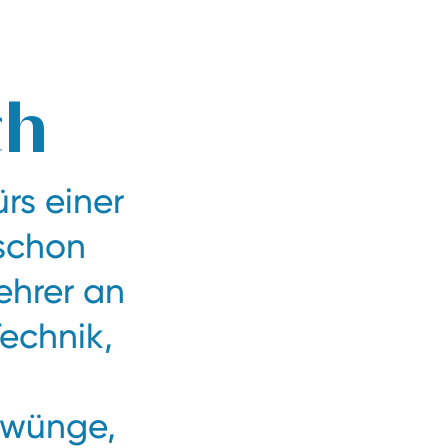
Zum Bestpreis buchen
Jetzt anfragen
ch
rs einer
 schon
ehrer an
Technik,
hwünge,