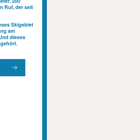
eter. 200
 Ruf, der seit
eses Skigebiet
wung am
 Und dieses
ngehört.