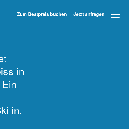
Zum Bestpreis buchen
Jetzt anfragen
et
iss in
 Ein
ki in.