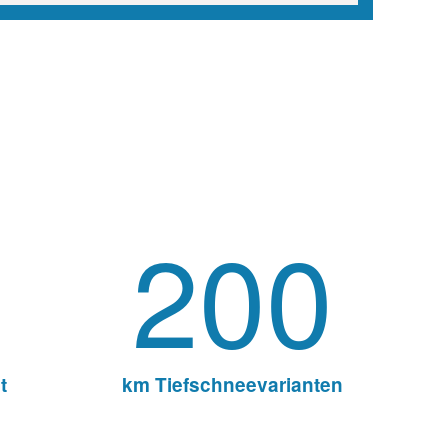
t
km Tiefschneevarianten