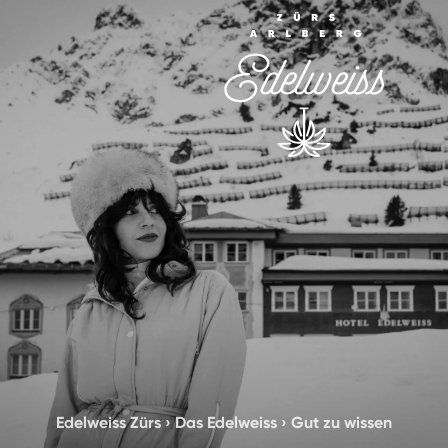
Edelweiss Zürs
›
Das Edelweiss
›
Gut zu wissen