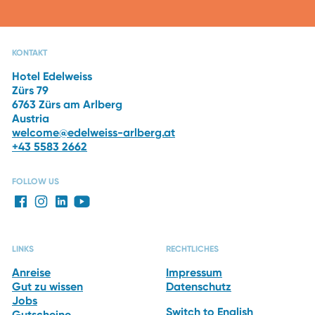
CAPRI SPA
RESTAURANTS
DAS HOTEL
WINTERURLAUB
KONTAKT
Hotel Edelweiss
Zürs 79
6763 Zürs am Arlberg
Austria
welcome@edelweiss-arlberg.at
+43 5583 2662
FOLLOW US
LINKS
RECHTLICHES
Anreise
Impressum
Gut zu wissen
Datenschutz
Jobs
Switch to English
Gutscheine