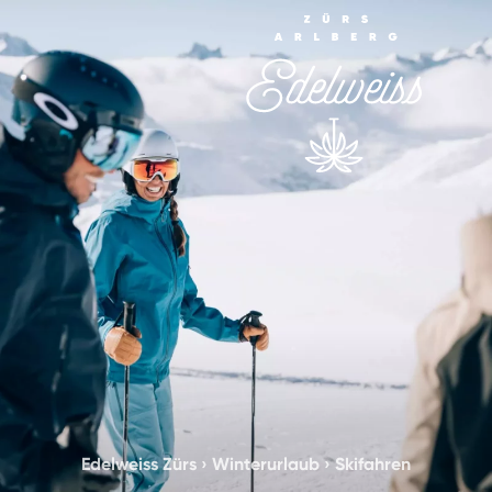
Edelweiss Zürs
›
Winterurlaub
›
Skifahren