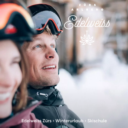
Edelweiss Zürs
›
Winterurlaub
›
Skischule