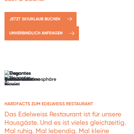
JETZT SKIURLAUB BUCHEN
UNVERBINDLICH ANFRAGEN
→
Event
anfragen
Vom
Dinner
zu
zweit
bis
zur
HARDFACTS ZUM EDELWEISS RESTAURANT
langen
Tafel.
Das Edelweiss Restaurant ist für unsere
Alles
Hausgäste. Und es ist vieles gleichzeitig.
ist
möglich.
Mal ruhig. Mal lebendig. Mal kleine