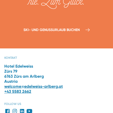
nie.
Zum Glück.
SKI- UND GENUSSURLAUB BUCHEN
ZIMMER & SUITEN
DAS HOTEL
ANGEBOTE
CAPRI SPA
KONTAKT
Hotel Edelweiss
Zürs 79
6763 Zürs am Arlberg
Austria
welcome@edelweiss-arlberg.at
+43 5583 2662
FOLLOW US