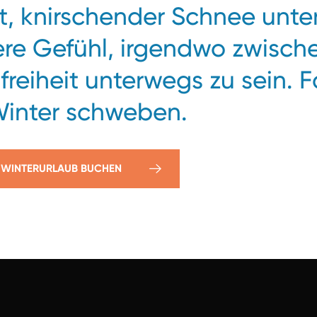
ft, knirschender Schnee unte
re Gefühl, irgendwo zwisch
iheit unterwegs zu sein. Fa
Winter schweben.
WINTERURLAUB BUCHEN