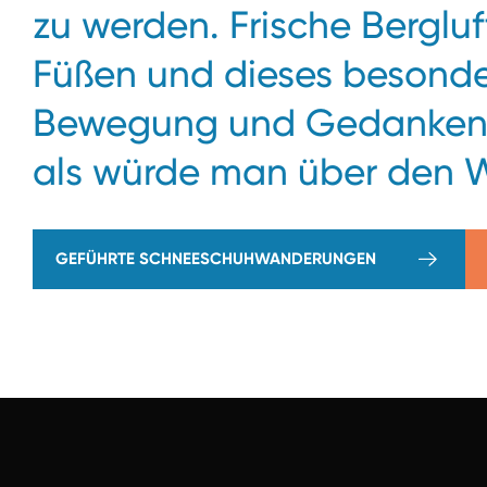
zu werden. Frische Berglu
Füßen und dieses besonde
Bewegung und Gedankenfre
als würde man über den 
GEFÜHRTE SCHNEESCHUHWANDERUNGEN