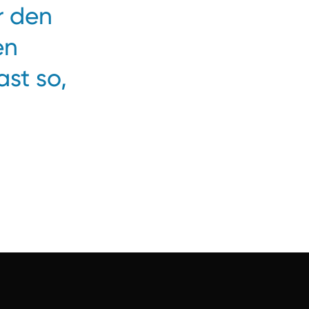
r den
en
st so,