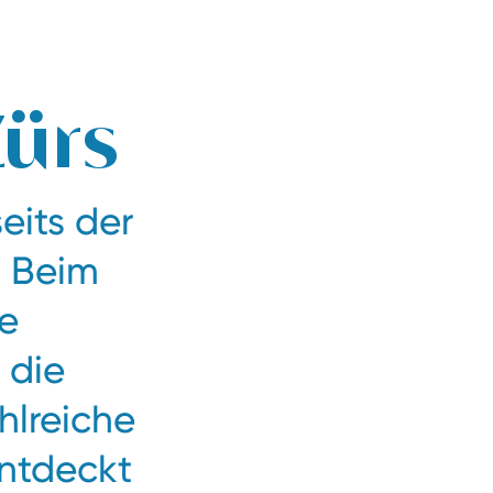
Zum Bestpreis buchen
Jetzt anfragen
ürs
seits der
. Beim
te
 die
hlreiche
ntdeckt