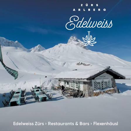
Edelweiss Zürs
›
Restaurants & Bars
›
Flexenhäusl