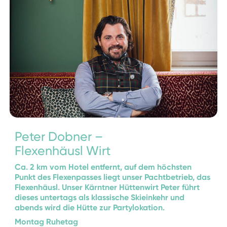
Peter Dobner –
Flexenhäusl Wirt
Ca. 2 km vom Hotel entfernt, auf dem höchsten
Punkt des Flexenpasses liegt unser Pachtbetrieb, das
Flexenhäusl. Unser Kärntner Hüttenwirt Peter führt
dieses untertags als klassische Skieinkehr und
abends wird die Hütte zur Partylokation.
Montag Ruhetag