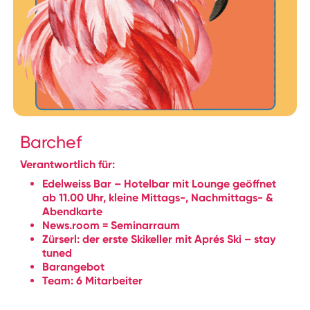
Barchef
Verantwortlich für:
Edelweiss Bar – Hotelbar mit Lounge geöffnet
ab 11.00 Uhr, kleine Mittags-, Nachmittags- &
Abendkarte
News.room = Seminarraum
Zürserl: der erste Skikeller mit Aprés Ski – stay
tuned
Barangebot
Team: 6 Mitarbeiter