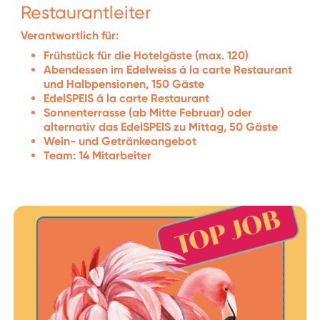
Restaurantleiter
Verantwortlich für:
Frühstück für die Hotelgäste (max. 120)
Abendessen im Edelweiss á la carte Restaurant
und Halbpensionen, 150 Gäste
EdelSPEIS á la carte Restaurant
Sonnenterrasse (ab Mitte Februar) oder
alternativ das EdelSPEIS zu Mittag, 50 Gäste
Wein- und Getränkeangebot
Team: 14 Mitarbeiter