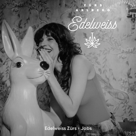
Edelweiss Zürs
›
Jobs