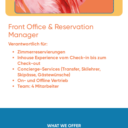
Front Office & Reservation
Manager
Verantwortlich für:
Zimmerreservierungen
Inhouse Experience vom Check-in bis zum
Check-out
Concierge-Services (Transfer, Skilehrer,
Skipässe, Gästewünsche)
On- und Offline Vertrieb
Team: 4 Mitarbeiter
WHAT WE OFFER