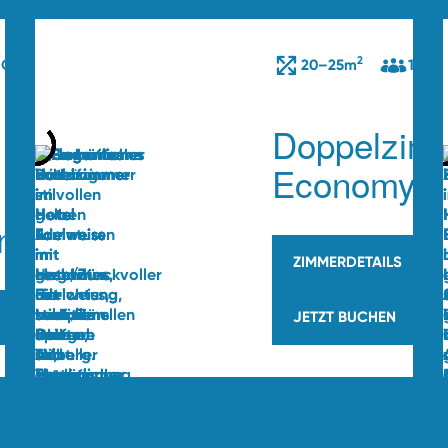
2
 Gäste
20–25m
1–2 G
Doppelzim
Economy
nt47
ZIMMERDETAILS
JETZT BUCHEN