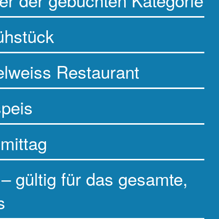
r der gebuchten Kategorie
ühstück
lweiss Restaurant
speis
mittag
– gültig für das gesamte,
s