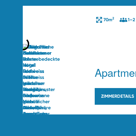
2
70m
1–2
Apartme
ZIMMERDETAILS