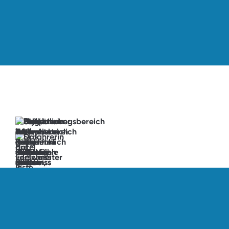
→
jetzt
buchen
Vorfreude
unlocked.
See
you
soon!