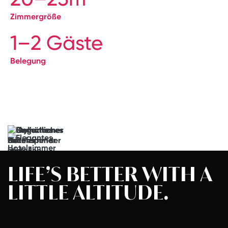
Zimmergröße
1–2 Gäste
Belegung
→
…
hier
entlang
Frischluftfans
…
LIFE’S BETTER
WITH A
LITTLE
ALTITUDE.