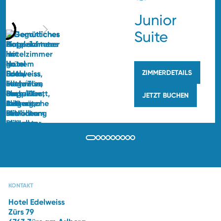
Junior
Suite
ZIMMERDETAILS
JETZT BUCHEN
ANGEBOTE
WINTERURLAUB
BILDERGALERIE
RESTAURANTS
KONTAKT
Hotel Edelweiss
Zürs 79