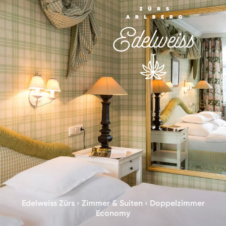
Edelweiss Zürs
›
Zimmer & Suiten
›
Doppelzimmer
Economy