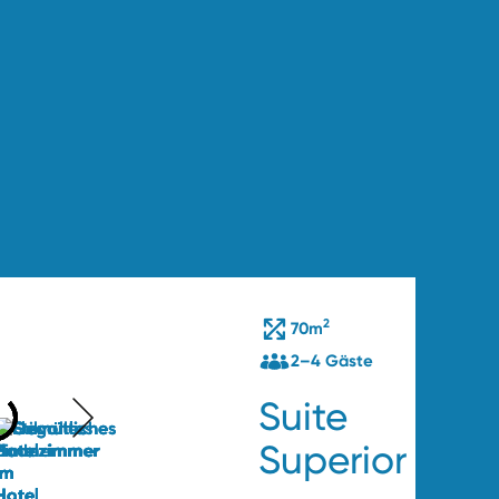
2
äste
70m
2–4 Gäste
mer
Suite
Superior