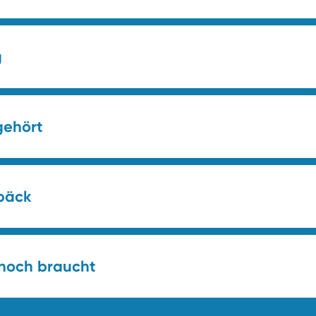
g
gehört
päck
 noch braucht