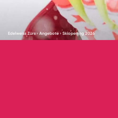
Edelweiss Zürs
›
Angebote
›
Skiopening 2026