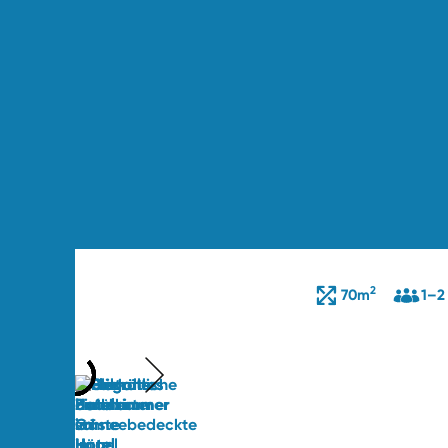
2
70m
1–2