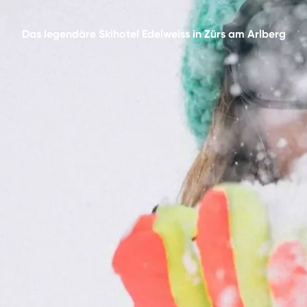
Das legendäre Skihotel Edelweiss in Zürs am Arlberg