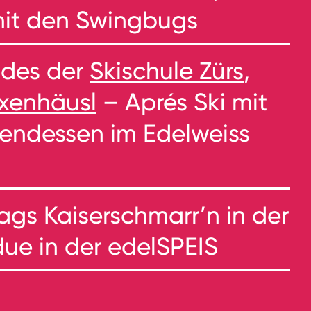
mit den Swingbugs
uides der
Skischule Zürs
,
exenhäusl
– Aprés Ski mit
endessen im Edelweiss
tags Kaiserschmarr’n in der
ue in der edelSPEIS