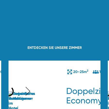
ENTDECKEN SIE UNSERE ZIMMER
2
 Gäste
20–25m
1–2 G
Doppelzim
Economy