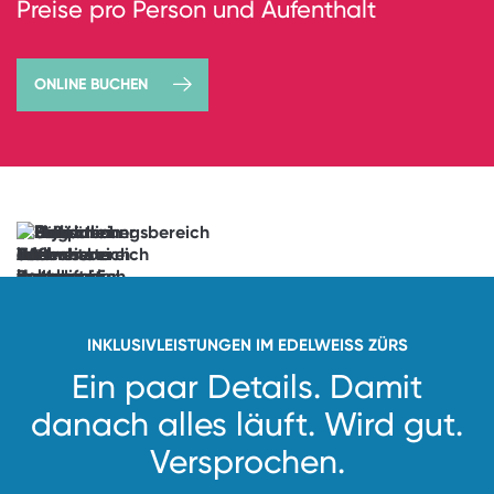
Preise pro Person und Aufenthalt
ONLINE BUCHEN
→
jetzt
buchen
Vorfreude
unlocked.
See
you
soon!
INKLUSIVLEISTUNGEN IM EDELWEISS ZÜRS
Ein paar Details. Damit
danach alles läuft.
Wird gut.
Versprochen.