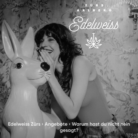
Edelweiss Zürs
›
Angebote
›
Warum hast du nicht nein
gesagt?