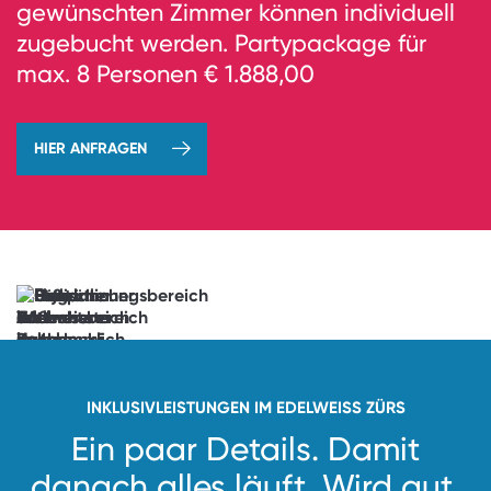
gewünschten Zimmer können individuell
zugebucht werden. Partypackage für
max. 8 Personen € 1.888,00
HIER ANFRAGEN
→
jetzt
buchen
Vorfreude
unlocked.
See
you
soon!
INKLUSIVLEISTUNGEN IM EDELWEISS ZÜRS
Ein paar Details. Damit
danach alles läuft.
Wird gut.