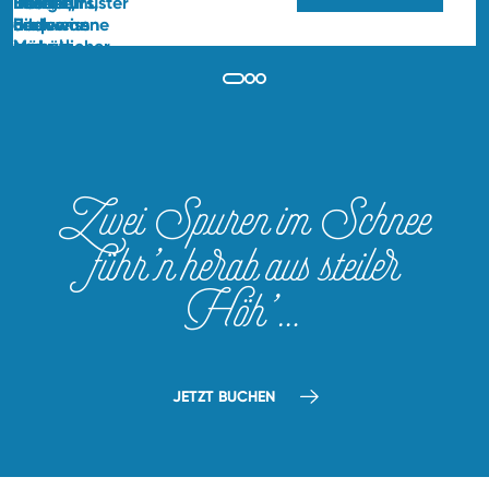
Zwei Spuren im Schnee
führ’n
herab aus steiler
Höh’…
JETZT BUCHEN