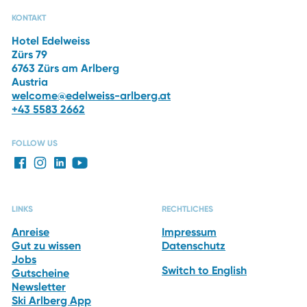
CAPRI SPA
RESTAURANTS
DAS HOTEL
WINTERURLAUB
KONTAKT
Hotel Edelweiss
Zürs 79
6763 Zürs am Arlberg
Austria
welcome@edelweiss-arlberg.at
+43 5583 2662
FOLLOW US
LINKS
RECHTLICHES
Anreise
Impressum
Gut zu wissen
Datenschutz
Jobs
Switch to English
Gutscheine
Newsletter
Ski Arlberg App