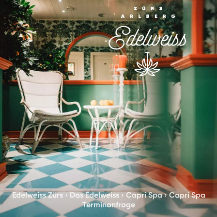
Edelweiss Zürs
›
Das Edelweiss
›
Capri Spa
›
Capri Spa
Terminanfrage