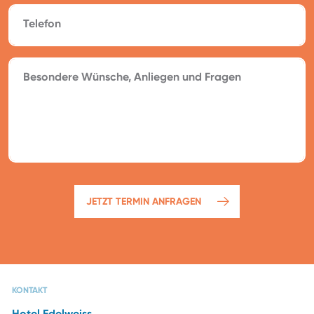
Telefon
Besondere Wünsche, Anliegen und Fragen
JETZT TERMIN ANFRAGEN
CAPRI SPA
RESTAURANTS
DAS HOTEL
WINTERURLAUB
KONTAKT
Hotel Edelweiss