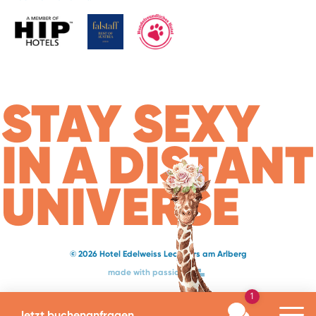
STAY SEXY
IN A DISTANT
UNIVERSE
© 2026 Hotel Edelweiss Lech Zürs am Arlberg
made with passion
1
Jetzt buchen
anfragen